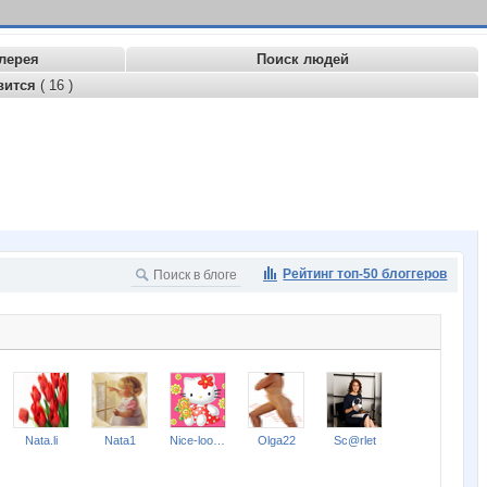
лерея
Поиск людей
вится
( 16 )
Рейтинг топ-50 блоггеров
Nata.li
Nata1
Nice-looking
Olga22
Sc@rlet