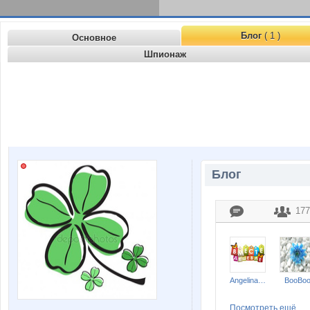
Блог
( 1 )
Основное
Шпионаж
Блог
177
Angelina2307
BooBo
Посмотреть ещё