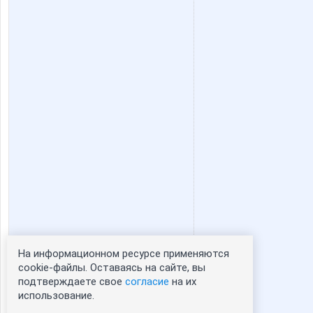
На информационном ресурсе применяются
Статистика портрета:
cookie-файлы. Оставаясь на сайте, вы
подтверждаете свое
согласие
на их
сейчас просматривают портрет - 0
использование.
зарегистрированные пользователи
посетившие портрет за 7 дней - 0