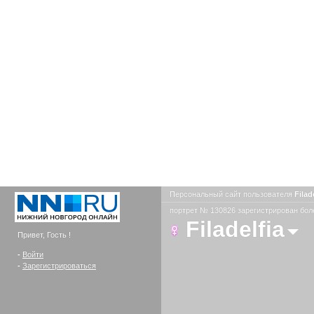
Персональный сайт пользователя
Filad
портрет № 130826 зарегистрирован боле
Filadelfia
Привет, Гость !
-
Войти
-
Зарегистрироваться