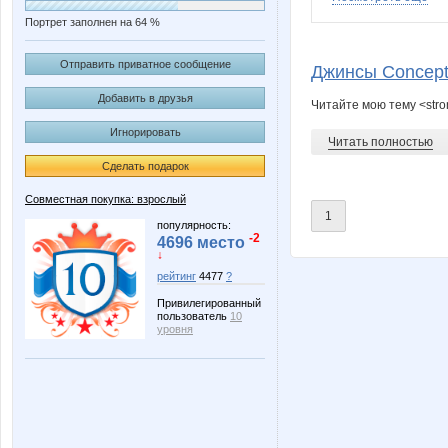
Портрет заполнен на 64 %
SmiAnn
SvetikK
Отправить приватное сообщение
Джинсы Соnсеpt
Добавить в друзья
Читайте мою тему <stro
Игнорировать
mapiks
mariam1
Читать полностью
Сделать подарок
Совместная покупка: взрослый
1
Ириска*
Косуля
популярность:
-2
4696 место
↓
рейтинг
4477
?
Привилегированный
Взрвыная Леди
ШаГаН
пользователь
10
уровня