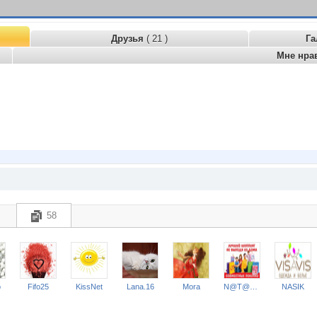
Друзья
( 21 )
Га
Мне нра
58
o
Fifo25
KissNet
Lana.16
Mora
N@T@LK@
NASIK