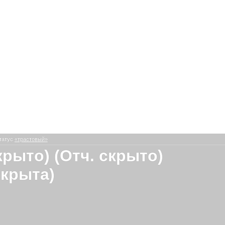
татус
«трастовый»
крыто) (Отч. скрыто)
скрыта)