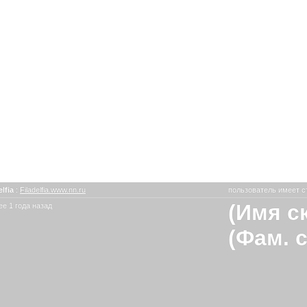
elfia
:
Filadelfia.www.nn.ru
пользователь имеет с
(Имя с
е 1 года назад
(Фам. 